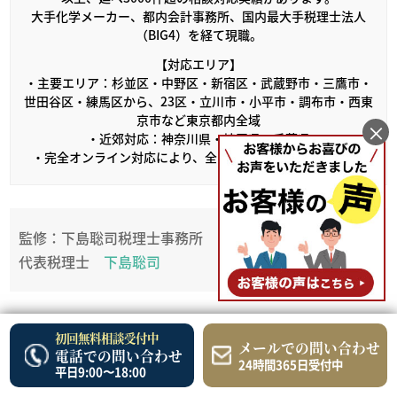
大手化学メーカー、都内会計事務所、国内最大手税理士法人
（BIG4）を経て現職。
【対応エリア】
・主要エリア：杉並区・中野区・新宿区・武蔵野市・三鷹市・
世田谷区・練馬区から、23区・立川市・小平市・調布市・西東
京市など東京都内全域
×
・近郊対応：神奈川県・埼玉県・千葉県
・完全オンライン対応により、全国どこからでもご相談可能
監修：下島聡司税理士事務所
代表税理士
下島聡司
初回無料相談受付中
メールでの問い合わせ
電話での問い合わせ
24時間365日受付中
平日9:00〜18:00