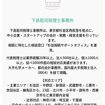
下島聡司税理士事務所
下島聡司税理士事務所は、東京都杉並区西荻窪を拠点に、
中小企業・スタートアップの会計・税務・経営支援を行ってい
ます。
相続に特化した相談窓口「杉並相続サポートオフィス」を運
営。
代表税理士は業界経験20年以上。法人500社以上、個人1000人
以上、延べ3000件超の相談対応実績があります。
大手化学メーカー、都内会計事務所、国内最大手税理士法人
（BIG4）を経て現職。
【対応エリア】
・主要エリア：杉並区・中野区・新宿区・武蔵野市・三鷹市・
世田谷区・練馬区から、23区・立川市・小平市・調布市・西東
京市など東京都内全域
・近郊対応：神奈川県・埼玉県・千葉県
・完全オンライン対応により、全国どこからでもご相談可能