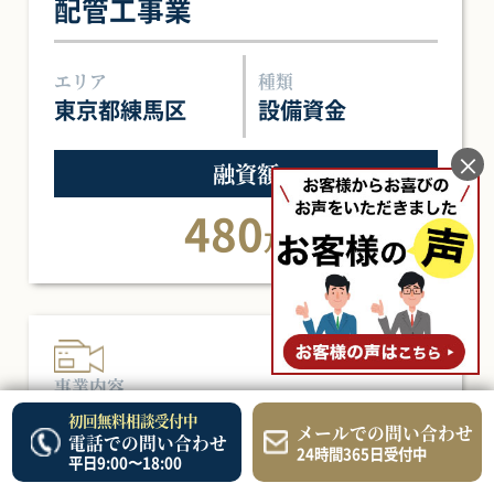
配管工事業
エリア
種類
東京都練馬区
設備資金
×
融資額
480
万円
事業内容
映像制作業
初回無料相談受付中
メールでの問い合わせ
電話での問い合わせ
24時間365日受付中
平日9:00〜18:00
エリア
種類