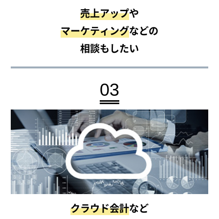
売上アップ
や
マーケティング
などの
相談もしたい
03
クラウド会計
など