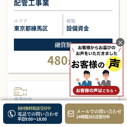
配管工事業
エリア
種類
東京都練馬区
設備資金
×
融資額
480
万円
事業内容
映像制作業
初回無料相談受付中
メールでの問い合わせ
電話での問い合わせ
24時間365日受付中
平日9:00〜18:00
エリア
種類