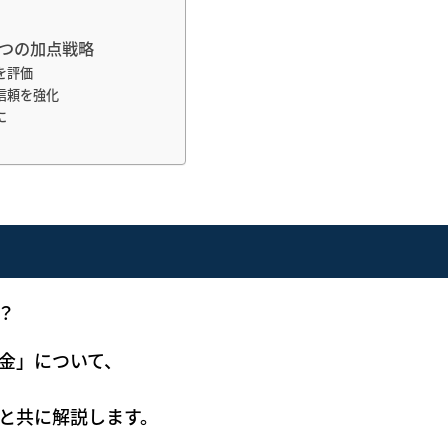
つの加点戦略
を評価
信頼を強化
に
？
金」について、
と共に解説します。