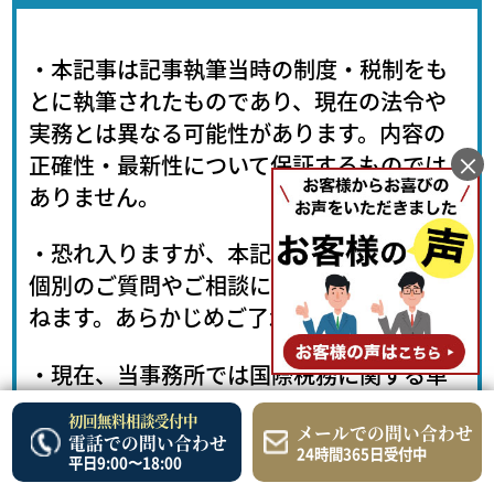
・本記事は記事執筆当時の制度・税制をも
とに執筆されたものであり、現在の法令や
実務とは異なる可能性があります。内容の
×
正確性・最新性について保証するものでは
ありません。
・恐れ入りますが、本記事の内容に関する
個別のご質問やご相談にはお答えいたしか
ねます。あらかじめご了承ください。
・現在、当事務所では国際税務に関する単
発（スポット）でのご相談は承っておりま
初回無料相談受付中
メールでの問い合わせ
せん。
電話での問い合わせ
24時間365日受付中
平日9:00〜18:00