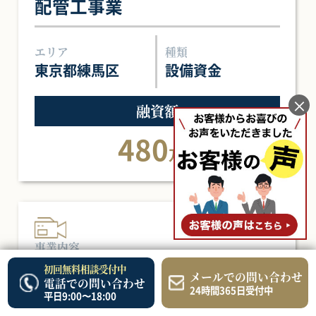
配管工事業
エリア
種類
東京都練馬区
設備資金
×
融資額
480
万円
事業内容
映像制作業
初回無料相談受付中
メールでの問い合わせ
電話での問い合わせ
24時間365日受付中
平日9:00〜18:00
エリア
種類