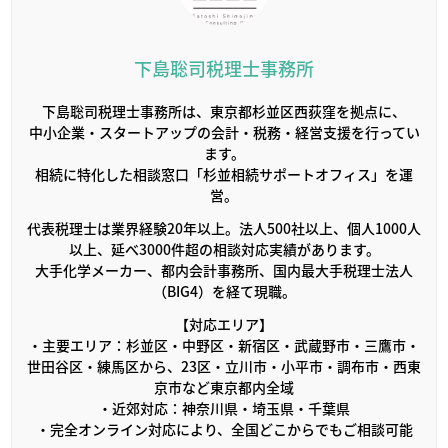
下島聡司税理士事務所
下島聡司税理士事務所は、東京都杉並区西荻窪を拠点に、
中小企業・スタートアップの会計・税務・経営支援を行ってい
ます。
相続に特化した相談窓口「杉並相続サポートオフィス」を運
営。
代表税理士は業界経験20年以上。法人500社以上、個人1000人
以上、延べ3000件超の相談対応実績があります。
大手化学メーカー、都内会計事務所、国内最大手税理士法人
（BIG4）を経て現職。
【対応エリア】
・主要エリア：杉並区・中野区・新宿区・武蔵野市・三鷹市・
世田谷区・練馬区から、23区・立川市・小平市・調布市・西東
京市など東京都内全域
・近郊対応：神奈川県・埼玉県・千葉県
・完全オンライン対応により、全国どこからでもご相談可能